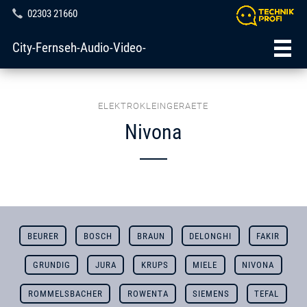
02303 21660
City-Fernseh-Audio-Video-
ELEKTROKLEINGERAETE
Nivona
BEURER
BOSCH
BRAUN
DELONGHI
FAKIR
GRUNDIG
JURA
KRUPS
MIELE
NIVONA
ROMMELSBACHER
ROWENTA
SIEMENS
TEFAL