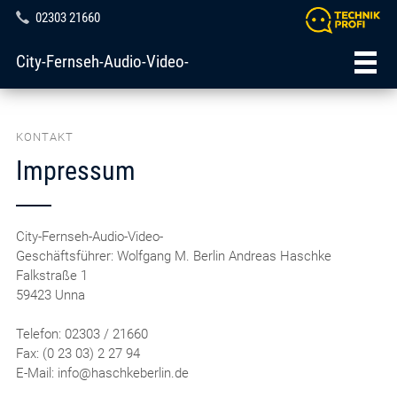
02303 21660
City-Fernseh-Audio-Video-
KONTAKT
Impressum
City-Fernseh-Audio-Video-
Geschäftsführer: Wolfgang M. Berlin Andreas Haschke
Falkstraße 1
59423 Unna
Telefon: 02303 / 21660
Fax: (0 23 03) 2 27 94
E-Mail: info@haschkeberlin.de