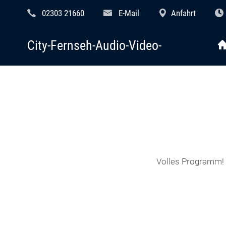
02303 21660
E-Mail
Anfahrt
City-Fernseh-Audio-Video-
Volles Programm! B