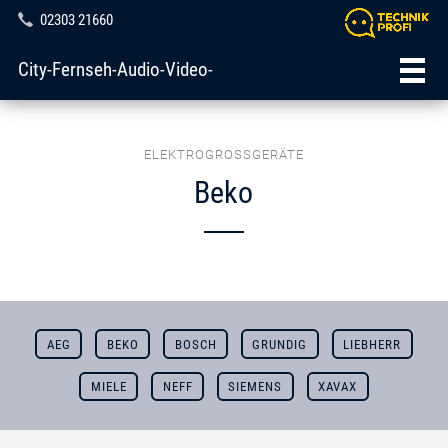
02303 21660
City-Fernseh-Audio-Video-
ELEKTROGROSSGERÄTE
Beko
AEG
BEKO
BOSCH
GRUNDIG
LIEBHERR
MIELE
NEFF
SIEMENS
XAVAX